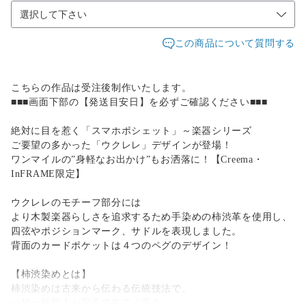
この商品について質問する
こちらの作品は受注後制作いたします。
■■■画面下部の【発送目安日】を必ずご確認ください■■■
絶対に目を惹く「スマホポシェット」～楽器シリーズ
ご要望の多かった「ウクレレ」デザインが登場！
ワンマイルの”身軽なお出かけ”もお洒落に！【Creema・
InFRAME限定】
ウクレレのモチーフ部分には
より木製楽器らしさを追求するため手染めの柿渋革を使用し、
四弦やポジションマーク、サドルを表現しました。
背面のカードポケットは４つのペグのデザイン！
【柿渋染めとは】
柿渋染めは古来から伝わる伝統技法で、
一枚一枚職人が刷毛で牛ヌメ革を