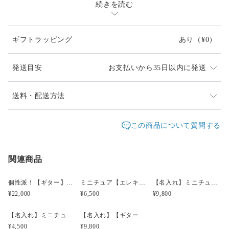
続きを読む
手染めしています。
楽器のような艶のある状態に仕上げるため、
何度も薄く塗り重ね乾燥を繰り返し
ギフトラッピング
あり
（¥0）
長い時間を要します。
作品には、美しい木製楽器の木目のような刷毛目を
再現できた部分のみを使用。
発送目安
お支払いから35日以内に発送
刷毛目模様の出方も一つ一つ違う【一点物】です。
都度、模様や色が若干違います。
ご了承くださいませ。
【発送の補足】
送料・配送方法
◆発送日につきましては、作品ページ内の記載を必ずご
【スマホと必要最低限のモノが入るショルダーバッグ】
発送元地域：
確認ください。（土日祝・年末年始発送不可）
東京都
海外発送：
不可能
この商品について質問する
開閉は、ホックでワンタッチ。
◆宅急便コンパクト（手渡し配送）でお届けします。お
追跡／補
追加送
IC交通カードを背面下部のポケットに入れると、
配送方法
送料
届け日の指定はお受けできませんが、お受取時間帯のご
償
料
ポシェットごと改札をタッチできます。
希望がある場合には「取引メッセージ」にてお知らせく
ヤマト宅急便コンパクト【地域別送
都道府県
ミニコインケースは500円玉3枚が入る大きさ（エアタグも入り
関連商品
○
／
○
¥0〜
ださい。
料】
別
ます）
A：午前中 B:14時ー16時 C:16時ー18時 D:18時ー20
※ピックケースとしても便利です。
時 E:19時ー21時
個性派！【ギター】スマホポシェット【縦型・肩紐長さ調整可・2way】身軽なお出掛けに！ラッピング無料
ミニチュア【エレキギター】ピックケース【8種選択】キーホルダー・バッグチャームとしても！ラッピング無料
【名入れ】ミニチュア【ギター】キーカバー＆ピックケース バッグチャームやキーホルダーとしても！ラッピング無料
大きめフリーポケットには、
◆発送時、配送業者より伝票に中身についての正確な記
¥22,000
¥6,500
¥9,800
透明ファイルに挟んだお札なども収納でき
載を要請されております。ご了承の上、お買い求めいた
お出掛けに必要な物がコンパクトに収まります。
だけましたら幸いです。
【名入れ】ミニチュアギターチャーム【カラー選択】ピックケース キーホルダー・バッグチャームとしても！ラッピング無料
【名入れ】【ギター・ウクレレパスケース【カード2枚収納】リール＆ロープ付 ラッピング無料
サプライズプレゼントの場合には、営業所留めや職場配
¥4,500
¥9,800