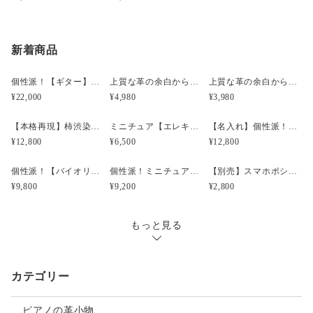
【2wayで使えるマルチショルダー】
送への変更をお勧めいたします。お買い求めの前の際に
ショルダー用の長尺革紐と、
ご相談ください。
トリック編みの短尺革紐の2種をお付けします。
新着商品
長い革紐は、バックル付なので身長や厚着、薄着に合わせて調
整可能です。
短い革紐はバッグの取っ手に連結するときや、
個性派！【ギター】スマホポシェット【縦型・肩紐長さ調整可・2way】身軽なお出掛けに！ラッピング無料
上質な革の余白から生まれる 一期一会の曲線 手裁ちで仕立てた音楽記号チャーム【ハ音記号・4色選択】 ラッピング無料
上質な革の余白から生まれる 一期一会の曲線 手裁ちで仕立てた音楽記号チャーム【フォルテ・4色選択】 ラッピング無料
手持ちのハンドドバッグとして、
¥22,000
¥4,980
¥3,980
またキーチェーンとして使用することも可能です。
【本格再現】柿渋染めバイオリン＆チェロのバッグチャーム 優しい手縫い仕立て【ｆ字孔チャーム付き】 ラッピング無料
ミニチュア【エレキギター】ピックケース【8種選択】キーホルダー・バッグチャームとしても！ラッピング無料
【名入れ】個性派！【バイオリン】縦型 ID パスケース(セル窓・ネックストラップ付) ラッピング無料
【連結用2重リングが便利】
¥12,800
¥6,500
¥12,800
表面上部に音符の飾りカシメとともに、
2重リングを取り付けました。
個性派！【バイオリン】名刺ケース(カード入れ・名刺入れ) 柿渋染め ラッピング無料
個性派！ミニチュア【バイオリン】カードケース・ポイントカード入れ・カードホルダー ラッピング無料
【別売】スマホポシェット用革製ファイル【3色・名入れ可】【札ばさみ・カードケース・チケットケース・マスクケース】
お気に入りのチャームや鍵を連結してお使いください。
¥9,800
¥9,200
¥2,800
【スマホポシェット】
もっと見る
☆サイズ
■本体（外のり）：縦約190mm×横約120mm× 厚み約20mm
■ショルダー紐（長尺革紐）：最短111㎝～最長135㎝まで9段階
調整可能。
カテゴリー
■トリック編み紐（短尺革紐）：（ナスカン含み）約300㎜
※ハンドメイド制作のため、若干の相違はご容赦ください。
ピアノの革小物