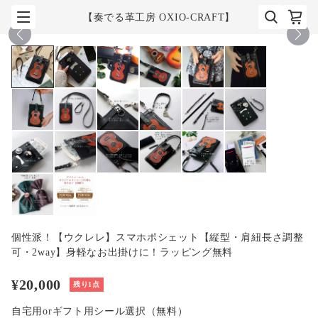
【奏でる革工房 OXIO-CRAFT】
1
/
20
個性派！【ウクレレ】スマホポシェット【縦型・肩紐長さ調整
可・2way】身軽なお出掛けに！ラッピング無料
¥20,000
残り1点
自宅用orギフト用シール選択（無料）