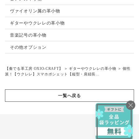
■本体重さ：110～130ｇ
■ショルダー紐重さ：40～50ｇ トリック編み紐重さ：15～20
ヴァイオリン属の革小物
ｇ
※革により若干の相違がございます。
ギターやウクレレの革小物
☆本体仕様
音楽記号の革小物
■スマホ収納部：絞り成形加工にて膨らませています。
大型6.9インチ【約174× 約80× 約9 (mm)※ケース付】が
その他オプション
収納出来ます（参考）
■大きめフリーポケット（スマホ収納裏）1
■超ミニコインケース（ホック開閉）（背面）：上部1
【奏でる革工房 OXIO-CRAFT】
＞
ギターやウクレレの革小物
＞
個性
■カードポケット（背面）：下部1
派！【ウクレレ】スマホポシェット【縦型・肩紐長…
☆素材
■本体：牛タンニンなめし革（柿渋・黒・白革）（革厚み
一覧へ戻る
1.5mm）
■縫製糸：黒・白・茶麻糸（ロウ引き・手縫い）
■金具（ホック・Ｄカン・ナスカン・音符カシメ）：シルバー
色
-------------------
【ラッピングをご希望のお客様へ】
詳細につきましては、下記ページをご確認ください。