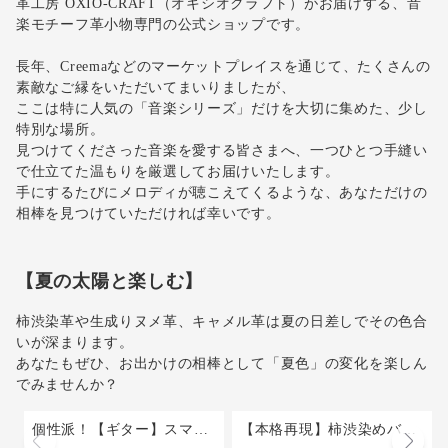
革工房 OXIO-CRAFT（オキシオクラフト）がお届けする、音
楽モチーフ革小物専門の公式ショップです。
長年、Creemaなどのマーケットプレイスを通じて、たくさんの
素敵なご縁をいただいてまいりましたが、
ここは特に人気の「音楽シリーズ」だけを大切に集めた、少し
特別な場所。
見つけてくださった音楽を愛する皆さまへ、一つひとつ手縫い
で仕立てた温もりを厳選してお届けいたします。
手にするたびにメロディが聴こえてくるような、あなただけの
相棒を見つけていただければ幸いです。
【夏の太陽と楽しむ】
柿渋染革や生成りヌメ革、キャメル革は夏の日差しでその色合
いが深まります。
あなたもぜひ、お出かけの相棒として「夏色」の変化を楽しん
でみませんか？
個性派！【ギター】スマホポシェット【縦型・肩紐長さ調整可・2way】身軽なお出掛けに！ラッピング無料
【本格再現】柿渋染めバイオリン＆チェロのバッグチャーム 優しい手縫い仕立て【ｆ字孔チャーム付き】 ラッピング無料