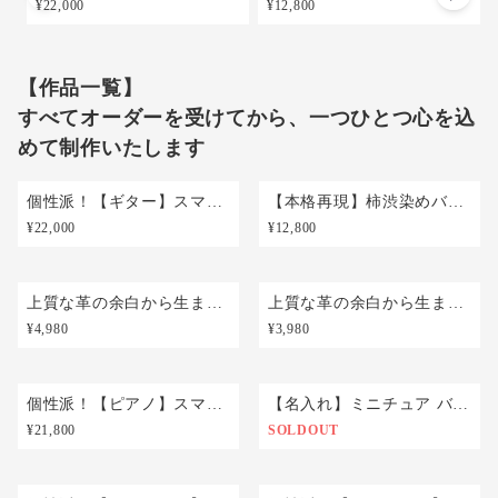
¥22,000
¥12,800
【作品一覧】
すべてオーダーを受けてから、一つひとつ心を込
めて制作いたします
個性派！【ギター】スマホポシェット【縦型・肩紐長さ調整可・2way】身軽なお出掛けに！ラッピング無料
【本格再現】柿渋染めバイオリン＆チェロのバッグチャーム 優しい手縫い仕立て【ｆ字孔チャーム付き】 ラッピング無料
¥22,000
¥12,800
上質な革の余白から生まれる 一期一会の曲線 手裁ちで仕立てた音楽記号チャーム【ハ音記号・4色選択】 ラッピング無料
上質な革の余白から生まれる 一期一会の曲線 手裁ちで仕立てた音楽記号チャーム【フォルテ・4色選択】 ラッピング無料
¥4,980
¥3,980
個性派！【ピアノ】スマホポシェット＆ハンマーチャーム【肩紐長さ調整可・2way】 ラッピング無料
【名入れ】ミニチュア バイオリン・チェロ・コントラバス【キーカバー 】バッグチャーム ラッピング無料
¥21,800
SOLDOUT